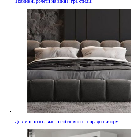
Тканинні ролети на вікна: гра стилів
Дизайнерські ліжка: особливості і поради вибору