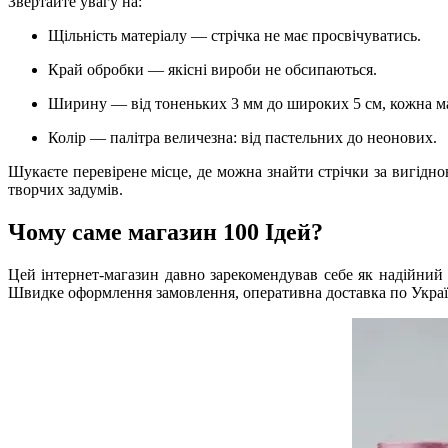
Звертайте увагу на:
Щільність матеріалу — стрічка не має просвічуватись.
Край обробки — якісні вироби не обсипаються.
Ширину — від тоненьких 3 мм до широких 5 см, кожна ма
Колір — палітра величезна: від пастельних до неонових.
Шукаєте перевірене місце, де можна знайти стрічки за вигідн
творчих задумів.
Чому саме магазин 100 Ідей?
Цей інтернет-магазин давно зарекомендував себе як надійний п
Швидке оформлення замовлення, оперативна доставка по Україн