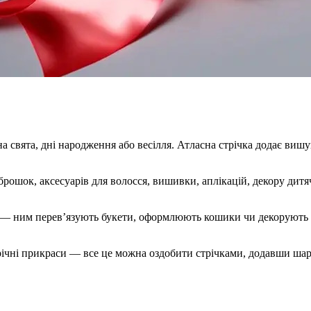
а свята, дні народження або весілля. Атласна стрічка додає виш
брошок, аксесуарів для волосся, вишивки, аплікацій, декору дитя
— ним перев’язують букети, оформлюють кошики чи декорують в
річні прикраси — все це можна оздобити стрічками, додавши шар