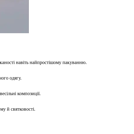
уканості навіть найпростішому пакуванню.
чого одягу.
есільні композиції.
му й святковості.