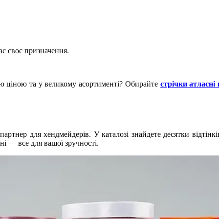
є своє призначення.
ою ціною та у великому асортименті? Обирайте
стрічки атласні 
артнер для хендмейдерів. У каталозі знайдете десятки відтінків,
і — все для вашої зручності.