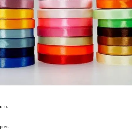
ого.
тром.