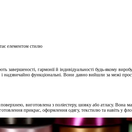
 стає елементом стилю
дають завершеності, гармонії й індивідуальності будь-якому вир
отик і надзвичайно функціональні. Вони давно вийшли за межі пр
оверхнею, виготовлена з поліестеру, шовку або атласу. Вона має
готовлення прикрас, оформлення одягу, текстилю та навіть у фло