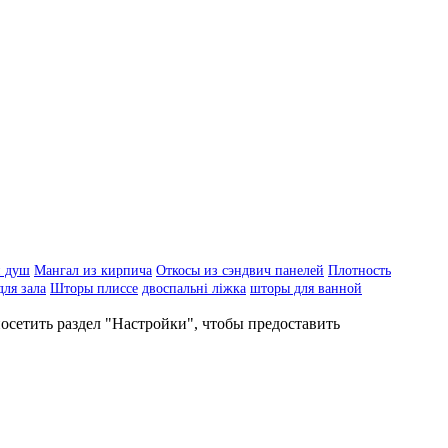
 душ
Мангал из кирпича
Откосы из сэндвич панелей
Плотность
ля зала
Шторы плиссе
двоспальні ліжка
шторы для ванной
осетить раздел "Настройки", чтобы предоставить