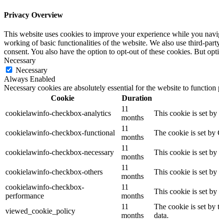
Privacy Overview
This website uses cookies to improve your experience while you navigat
working of basic functionalities of the website. We also use third-pa
consent. You also have the option to opt-out of these cookies. But op
Necessary
Necessary
Always Enabled
Necessary cookies are absolutely essential for the website to function
Cookie
Duration
11
cookielawinfo-checkbox-analytics
This cookie is set b
months
11
cookielawinfo-checkbox-functional
The cookie is set by
months
11
cookielawinfo-checkbox-necessary
This cookie is set b
months
11
cookielawinfo-checkbox-others
This cookie is set b
months
cookielawinfo-checkbox-
11
This cookie is set b
performance
months
11
The cookie is set by
viewed_cookie_policy
months
data.