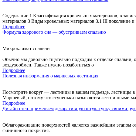
Содержание 1 Классификация кровельных материалов, в завис
материалов 3 Виды кровельных материалов 3.1 III поколение и
Подробнее
Формула здорового сна — обустраиваем спальню
Микроклимат спальни
Обычно мы довольно тщательно подходим к отделке спальни, од
воздухообмен. Также нужно позаботиться о
Подробнее
Полезная информация о маршевых лестницах
Посмотрите вокруг — лестницы в вашем подъезде, лестницы в
Маршевый, потому что ступеньки называются лестничными ма
Подробнее
Дизайн стен: применяем декоративную штукатурку своими ру
Облагораживание поверхностей является важнейшим этапом от
финишного покрытия.