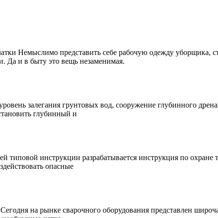
атки Немыслимо представить себе рабочую одежду уборщика, ст
. Да и в быту это вещь незаменимая.
ровень залегания грунтовых вод, сооружение глубинного дрена
становить глубинный и
й типовой инструкции разрабатывается инструкция по охране тр
оздействовать опасные
Сегодня на рынке сварочного оборудования представлен широча