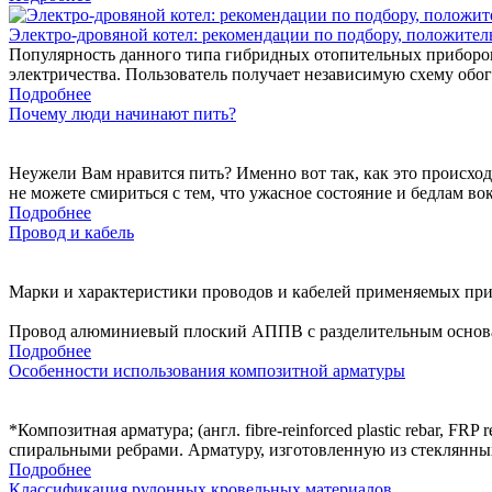
Электро-дровяной котел: рекомендации по подбору, положител
Популярность данного типа гибридных отопительных приборов,
электричества. Пользователь получает независимую схему обо
Подробнее
Почему люди начинают пить?
Неужели Вам нравится пить? Именно вот так, как это происходи
не можете смириться с тем, что ужасное состояние и бедлам вок
Подробнее
Провод и кабель
Марки и характеристики проводов и кабелей применяемых при
Провод алюминиевый плоский АППВ с разделительным основан
Подробнее
Особенности использования композитной арматуры
*Композитная арматура; (англ. fibre-reinforced plastic rebar,
спиральными ребрами. Арматуру, изготовленную из стеклянны
Подробнее
Классификация рулонных кровельных материалов