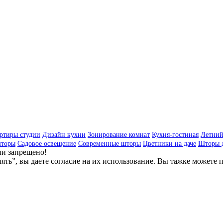
ртиры студии
Дизайн кухни
Зонирование комнат
Кухня-гостиная
Летний
шторы
Садовое освещение
Современные шторы
Цветники на даче
Шторы д
и запрещено!
ть”, вы даете согласие на их использование. Вы тажке можете п