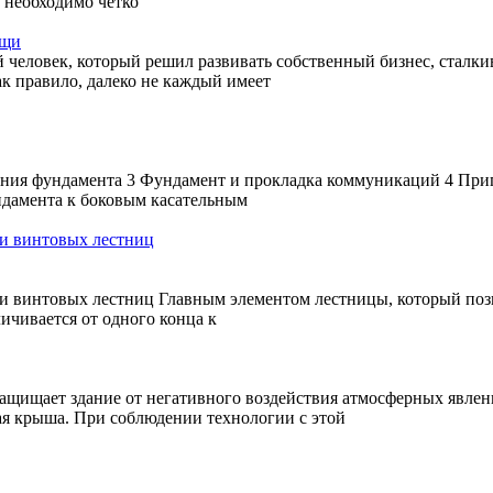
 необходимо четко
ощи
 человек, который решил развивать собственный бизнес, сталки
ак правило, далеко не каждый имеет
ения фундамента 3 Фундамент и прокладка коммуникаций 4 При
ндамента к боковым касательным
ки винтовых лестниц
ки винтовых лестниц Главным элементом лестницы, который по
ичивается от одного конца к
ащищает здание от негативного воздействия атмосферных явлени
ая крыша. При соблюдении технологии с этой