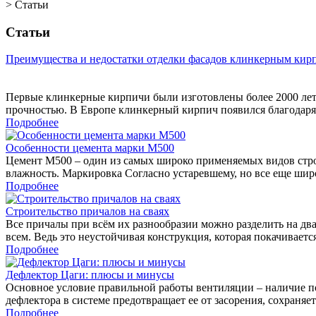
>
Статьи
Статьи
Преимущества и недостатки отделки фасадов клинкерным кир
Первые клинкерные кирпичи были изготовлены более 2000 лет
прочностью. В Европе клинкерный кирпич появился благодаря
Подробнее
Особенности цемента марки М500
Цемент М500 – один из самых широко применяемых видов строй
влажность. Маркировка Согласно устаревшему, но все еще ши
Подробнее
Строительство причалов на сваях
Все причалы при всём их разнообразии можно разделить на два
всем. Ведь это неустойчивая конструкция, которая покачиваетс
Подробнее
Дефлектор Цаги: плюсы и минусы
Основное условие правильной работы вентиляции – наличие по
дефлектора в системе предотвращает ее от засорения, сохраняе
Подробнее