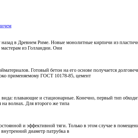
пичем
 назад в Древнем Риме. Новые монолитные кирпичи из пластичн
 мастерам из Голландии. Они
материалов. Готовый бетон на его основе получается долговеч
роко применяемому ГОСТ 10178-85, цемент
 вида: плавающие и стационарные. Конечно, первый тип обходитс
я на волнах. Для второго же типа
стоянной и эффективной тяги. Только в этом случае в помещени
т внутренний диаметр патрубка в