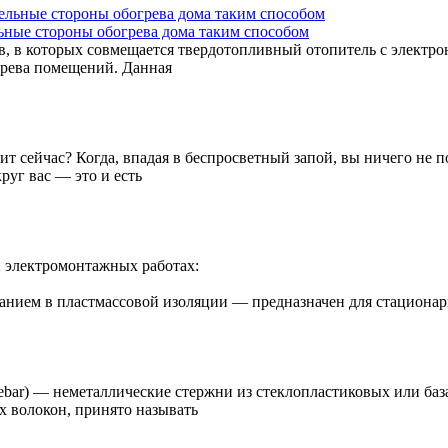
ьные стороны обогрева дома таким способом
 в которых совмещается твердотопливный отопитель с электрона
грева помещений. Данная
т сейчас? Когда, впадая в беспросветный запой, вы ничего не п
руг вас — это и есть
 электромонтажных работах:
ием в пластмассовой изоляции — предназначен для стационарн
 FRP rebar) — неметаллические стержни из стеклопластиковых или
х волокон, принято называть