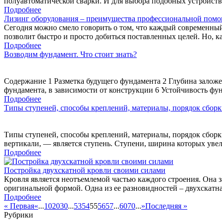
полуавтоматической сварки. И для выбора подобных устройств
Подробнее
Лизинг оборудования – преимущества профессиональной пом
Сегодня можно смело говорить о том, что каждый современный
позволит быстро и просто добиться поставленных целей. Но, к
Подробнее
Возводим фундамент. Что стоит знать?
Содержание 1 Разметка будущего фундамента 2 Глубина залож
фундамента, в зависимости от конструкции 6 Устойчивость фу
Подробнее
Типы ступеней, способы креплений, материалы, порядок сбор
Типы ступеней, способы креплений, материалы, порядок сбор
вертикали, — является ступень. Ступени, ширина которых увел
Подробнее
Постройка двухскатной кровли своими силами
Кровля является неотъемлемой частью каждого строения. Она з
оригинальной формой. Одна из ее разновидностей – двухскатн
Подробнее
« Первая
«
...
10
20
30
...
53
54
55
56
57
...
60
70
...
»
Последняя »
Рубрики