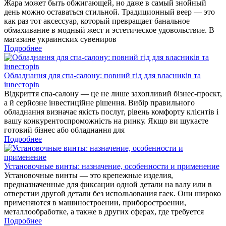
Жара может быть обжигающей, но даже в самый знойный
день можно оставаться стильной. Традиционный веер — это
как раз тот аксессуар, который превращает банальное
обмахивание в модный жест и эстетическое удовольствие. В
магазине украинских сувениров
Подробнее
Обладнання для спа-салону: повний гід для власників та
інвесторів
Відкриття спа-салону — це не лише захопливий бізнес-проєкт,
а й серйозне інвестиційне рішення. Вибір правильного
обладнання визначає якість послуг, рівень комфорту клієнтів і
вашу конкурентоспроможність на ринку. Якщо ви шукаєте
готовий бізнес або обладнання для
Подробнее
Установочные винты: назначение, особенности и применение
Установочные винты — это крепежные изделия,
предназначенные для фиксации одной детали на валу или в
отверстии другой детали без использования гаек. Они широко
применяются в машиностроении, приборостроении,
металлообработке, а также в других сферах, где требуется
Подробнее