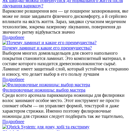
Як швидко можна повернутися до нормального життя після
лікування варикозу?
Варикозне розширення вен — це поширене захворювання, яке
може не лише завдавати фізичного дискомфорту, а й серйозно
впливати на якість життя. Зараз, завдяки сучасним медичним
технологіям, зокрема лазерному лікуванню, повернення до
звичного ритму відбувається значно
Подробнее
Почему ламинат и какие его преимущества?
Выбором многих домовладельцев для своего напольного
покрытия становится ламинат. Это композитный материал, в
составе которого находится древесноволокнистое сырьё.
Ламинат имеет защитный слой, который устойчив к стиранию
и износу, что делает выбор в его пользу лучшим
Подробнее
Филировочные ножницы: выбор мастера
Среди всего арсенала парикмахера ножницы для филировки
волос занимают особое место. Этот инструмент не просто
снимает объём — он управляет формой, текстурой и даже
характером стрижки. Именно поэтому филировочные
ножницы для стрижки следует подбирать так же тщательно,
Подробнее