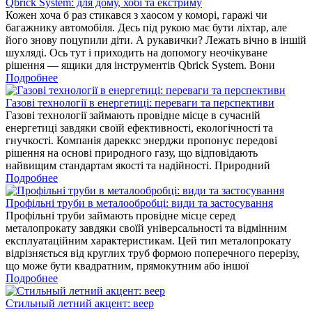
Qbrick System: для дому, хобі та екстриму
Кожен хоча б раз стикався з хаосом у коморі, гаражі чи
багажнику автомобіля. Десь під рукою має бути ліхтар, але
його знову поцупили діти. А рукавички? Лежать вічно в іншій
шухляді. Ось тут і приходить на допомогу неочікуване
рішення — ящики для інструментів Qbrick System. Вони
Подробнее
Газові технології в енергетиці: переваги та перспективи
Газові технології займають провідне місце в сучасній
енергетиці завдяки своїй ефективності, екологічності та
гнучкості. Компанія дареккс энерджи пропонує передові
рішення на основі природного газу, що відповідають
найвищим стандартам якості та надійності. Природний
Подробнее
Профільні труби в металообробці: види та застосування
Профільні труби займають провідне місце серед
металопрокату завдяки своїй універсальності та відмінним
експлуатаційним характеристикам. Цей тип металопрокату
відрізняється від круглих труб формою поперечного перерізу,
що може бути квадратним, прямокутним або іншої
Подробнее
Стильный летний акцент: веер