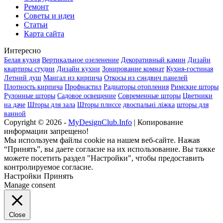
Ремонт
Советы и идеи
Статьи
Карта сайта
Интересно
Белая кухня
Вертикальное озеленение
Декоративный камин
Дизайн
квартиры студии
Дизайн кухни
Зонирование комнат
Кухня-гостиная
Летний душ
Мангал из кирпича
Откосы из сэндвич панелей
Плотность кирпича
Профнастил
Радиаторы отопления
Римские шторы
Рулонные шторы
Садовое освещение
Современные шторы
Цветники
на даче
Шторы для зала
Шторы плиссе
двоспальні ліжка
шторы для
ванной
Copyright © 2026 -
MyDesignClub.Info
| Копирование
информации запрещено!
Мы используем файлы cookie на нашем веб-сайте. Нажав
“Принять”, вы даете согласие на их использование. Вы тажке
можете посетить раздел "Настройки", чтобы предоставить
контролируемое согласие.
Настройки
Принять
Manage consent
Close