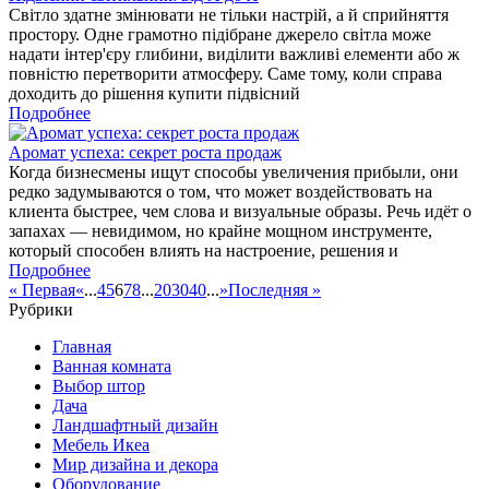
Світло здатне змінювати не тільки настрій, а й сприйняття
простору. Одне грамотно підібране джерело світла може
надати інтер'єру глибини, виділити важливі елементи або ж
повністю перетворити атмосферу. Саме тому, коли справа
доходить до рішення купити підвісний
Подробнее
Аромат успеха: секрет роста продаж
Когда бизнесмены ищут способы увеличения прибыли, они
редко задумываются о том, что может воздействовать на
клиента быстрее, чем слова и визуальные образы. Речь идёт о
запахах — невидимом, но крайне мощном инструменте,
который способен влиять на настроение, решения и
Подробнее
« Первая
«
...
4
5
6
7
8
...
20
30
40
...
»
Последняя »
Рубрики
Главная
Ванная комната
Выбор штор
Дача
Ландшафтный дизайн
Мебель Икеа
Мир дизайна и декора
Оборудование