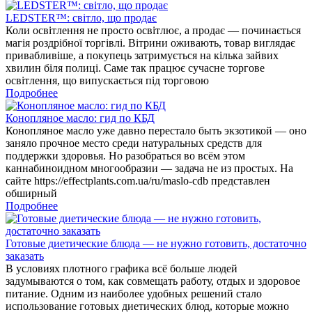
LEDSTER™: світло, що продає
Коли освітлення не просто освітлює, а продає — починається
магія роздрібної торгівлі. Вітрини оживають, товар виглядає
привабливіше, а покупець затримується на кілька зайвих
хвилин біля полиці. Саме так працює сучасне торгове
освітлення, що випускається під торговою
Подробнее
Конопляное масло: гид по КБД
Конопляное масло уже давно перестало быть экзотикой — оно
заняло прочное место среди натуральных средств для
поддержки здоровья. Но разобраться во всём этом
каннабиноидном многообразии — задача не из простых. На
сайте https://effectplants.com.ua/ru/maslo-cdb представлен
обширный
Подробнее
Готовые диетические блюда — не нужно готовить, достаточно
заказать
В условиях плотного графика всё больше людей
задумываются о том, как совмещать работу, отдых и здоровое
питание. Одним из наиболее удобных решений стало
использование готовых диетических блюд, которые можно