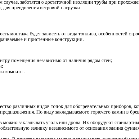
 случае, заботятся о достаточной изоляции трубы при прохожде
, для преодоления ветровой нагрузки.
ть монтажа будет зависеть от вида топлива, особенностей стро
траиваемые и пристенные конструкции.
нтру помещения независимо от наличия рядом стен;
н;
ти комнаты.
ество различных видов топок для обогревательных приборов, ко
предназначения. По виду закладываемого горючего камин в бре
тв можно закладывать уголь или дрова. Их оборудуют стандарт
обязательную заливку независимого от основания здания фунда