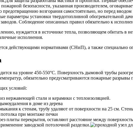
ния.Для защиты разработаны мастики и пропитки. Первые обесп
пожарной безопасности, указанная производителем, оговаривае
предотвращению возгорания самостоятельно, но перед вводом п
е параметры установки твердотопливной обогревательной дачн
 заводов. Соблюдение описанных правил обязательно к исполне
лению, нуждается в источнике тепла, позволяющем обитать в нем
азличные исполнения.
ется действующими нормативами (СНиП), а также специально ог
а
дится на уровне 450-550°С. Поверхность дымовой трубы разогре
температур, обязательно предусматриваются пожарные разрывы 
щих условий:
 из нержавеющей стали и керамики с теплоизоляцией.
мыкания к стенам, трубу удаляют от поверхности на 25 см. Ст
рез плиты перекрытия, оставляют расстояние между поверхность
применение заводской потолочной разделки.