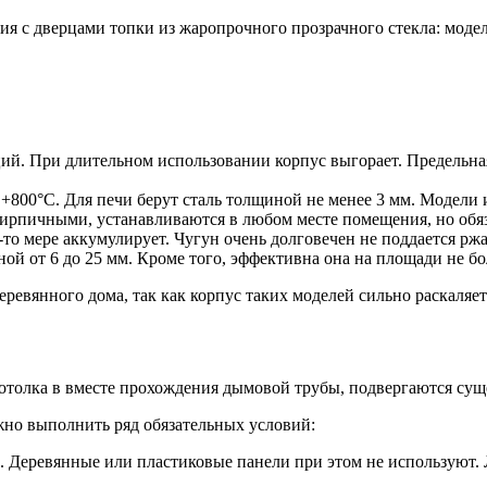
я с дверцами топки из жаропрочного прозрачного стекла: модел
ий. При длительном использовании корпус выгорает. Предельна
+800°С. Для печи берут сталь толщиной не менее 3 мм. Модели 
кирпичными, устанавливаются в любом месте помещения, но обя
то мере аккумулирует. Чугун очень долговечен не поддается ржа
ой от 6 до 25 мм. Кроме того, эффективна она на площади не бол
евянного дома, так как корпус таких моделей сильно раскаляет
потолка в вместе прохождения дымовой трубы, подвергаются су
жно выполнить ряд обязательных условий:
 Деревянные или пластиковые панели при этом не используют. 