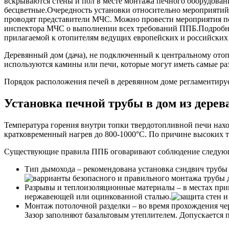
вскрываются стены и пол в месте монтажа печного оборудова
бесцветные.Очередность установки относительно мероприятий 
проводят представители МЧС. Можно провести мероприятия по 
инспектора МЧС о выполнении всех требований ППБ.Подробны
прилагаемой к отопителям ведущих европейских и российских
Деревянный дом (дача), не подключенный к центральному отоп
используются камины или печи, которые могут иметь самые р
Порядок расположения печей в деревянном доме регламентиру
Установка печной трубы в дом из дерев
Температура горения внутри топки твердотопливной печи нахо
кратковременный нагрев до 800-1000°С. По причине высоких 
Существующие правила ППБ оговаривают соблюдение следую
Тип дымохода – рекомендована установка сэндвич трубы
Разрывы и теплоизоляционные материалы – в местах при
нержавеющей или оцинкованной сталью.
Монтаж потолочной разделки – во время прохождения че
Зазор заполняют базальтовым утеплителем. Допускается 