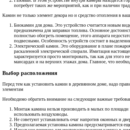
Газовый. В этом устройстве внутри камеры находится го
потребует таких же мероприятий, как и при наличии тра
Камин не только элемент декора но и средство отопления в ва
Биокамин для дома. Это устройство считается новым видо
предназначена для заправки топлива. Основное достоинст
полностью обогреть помещение, этого аппарата недостат
подвесными. Особенность устройств состоит в выделении
Электрический камин. Это оборудование в плане пожароб
раскаленной электрической спирали. Имитация настоящег
характеризуется просто монтировать, так как для этого 
мансардах и на верхних этажах дома. Главное, что необх
Выбор расположения
Перед тем как установить камин в деревянном доме, надо пра
элементам
Необходимо обратить внимание на следующие важные требова
Монтаж камина нельзя производить в малых по площади 
использовать воздуховоды.
Не советуют устанавливать очаг напротив оконных и дв
Предполагаемая установка камина предусматривается еще
Идеальное решение для месторасположения камина в доме