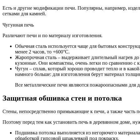
Есть и другие модификации печи. Популярны, например, издели
сетками для камней.
Чугунная печь
Различают печи и по материалу изготовления.
Обычная сталь используется чаще для бытовых конструкц
менее 2 часов, то +600°С.
Жаропрочная сталь – выдерживает длительный нагрев до 
кухонные. Они компактны, очень легки по сравнению с 
Чугун – сплав, который хорошо проводит тепло и в какой-
намного больше: для изготовления берут материал толщин
Все металлические печи являются пожароопасными для дер
Защитная обшивка стен и потолка
Стены, непосредственно примыкающие к печи, а также часть 
Поэтому перед тем как установить печь в деревянном доме, ну
Подшивка потолка выполняется из негорючего материала.
обработкой гипсовой шпаклевкой под покраску.