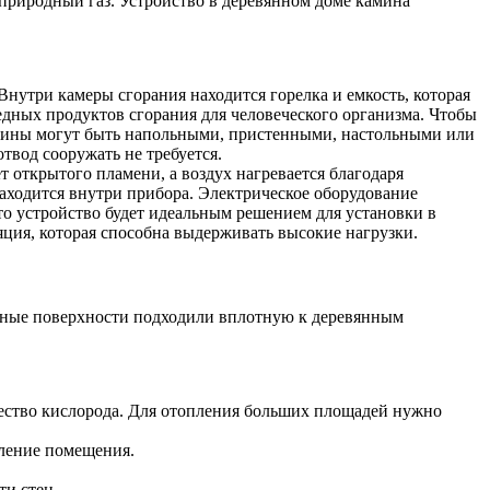
природный газ. Устройство в деревянном доме камина
Внутри камеры сгорания находится горелка и емкость, которая
редных продуктов сгорания для человеческого организма. Чтобы
камины могут быть напольными, пристенными, настольными или
твод сооружать не требуется.
 открытого пламени, а воздух нагревается благодаря
аходится внутри прибора. Электрическое оборудование
Это устройство будет идеальным решением для установки в
яция, которая способна выдерживать высокие нагрузки.
ленные поверхности подходили вплотную к деревянным
чество кислорода. Для отопления больших площадей нужно
мление помещения.
ти стен.