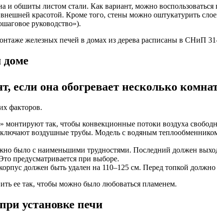
а и обшиты листом стали. Как вариант, можно воспользоваться
 внешней красотой. Кроме того, стены можно оштукатурить слоем
ошаговое руководство»).
нтаже железных печей в домах из дерева расписаны в СНиП 31-
 доме
т, если она обогревает несколько комна
их факторов.
а» монтируют так, чтобы конвекционные потоки воздуха свобод
дключают воздушные трубы. Модель с водяным теплообменником
ожно было с наименьшими трудностями. Последний должен выход
 Это предусматривается при выборе.
корпус должен быть удален на 110–125 см. Перед топкой должно 
вить ее так, чтобы можно было любоваться пламенем.
при установке печи