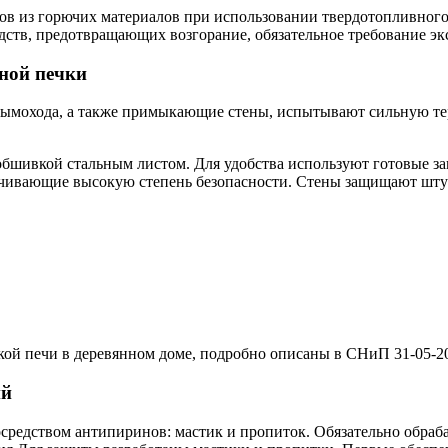
ов из горючих материалов при использовании твердотопливног
дств, предотвращающих возгорание, обязательное требование эк
зной печки
я дымохода, а также примыкающие стены, испытывают сильную т
бшивкой стальным листом. Для удобства используют готовые з
чивающие высокую степень безопасности. Стены защищают штука
ой печи в деревянном доме, подробно описаны в СНиП 31-05-20
ий
посредством антипиринов: мастик и пропиток. Обязательно обра