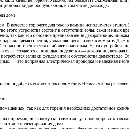
релка. В качестве горючего можно использовать сжиженный или 
диционных видов оборудования, в том числе дымохода.
шем доме
м. В качестве горючего для такого камина используется этанол. 
во этого устройства состоит в отсутствии золы, сажи и иных в
очно, так как его основное предназначение декоративное. Био
 пара во время горения, увлажняющего воздух в комнате. Дымоо
езопасности считается наиболее надежным. У этих устройств нет
о очага создается с помощью подсветки — декорации, которая н
не потребуется заливки фундамента и обустройства дымоотвода. 
одимо, — это исправная электрическая проводка и надежная изол
вильно подобрать его месторасположение. Нельзя, чтобы раска
ния:
помещениях, так как для горения необходимо достаточное коли
ерных проемов, поскольку сквозняки могут провоцировать зады
 на этапе проектирования дома.
 — это установка по центру комнаты, без привязки к поверхнос