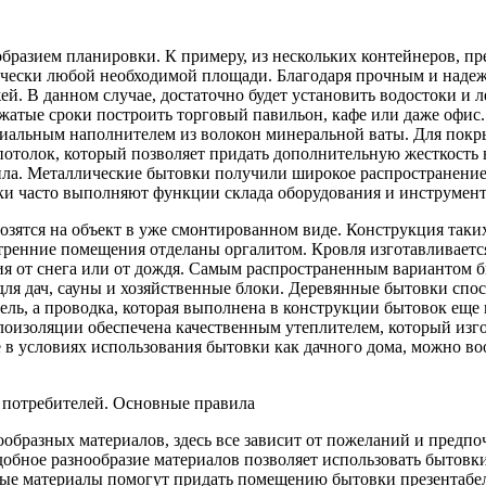
образием планировки. К примеру, из нескольких контейнеров, п
чески любой необходимой площади. Благодаря прочным и надеж
ажей. В данном случае, достаточно будет установить водостоки 
жатые сроки построить торговый павильон, кафе или даже офис.
циальным наполнителем из волокон минеральной ваты. Для пок
 потолок, который позволяет придать дополнительную жесткость
епла. Металлические бытовки получили широкое распространение
вки часто выполняют функции склада оборудования и инструмент
зятся на объект в уже смонтированном виде. Конструкция таких
утренние помещения отделаны оргалитом. Кровля изготавливает
ия от снега или от дождя. Самым распространенным вариантом 
для дач, сауны и хозяйственные блоки. Деревянные бытовки сп
ль, а проводка, которая выполнена в конструкции бытовок еще в
лоизоляции обеспечена качественным утеплителем, который изг
не в условиях использования бытовки как дачного дома, можно во
потребителей. Основные правила
бразных материалов, здесь все зависит от пожеланий и предпочт
добное разнообразие материалов позволяет использовать бытовк
ные материалы помогут придать помещению бытовки презентабе