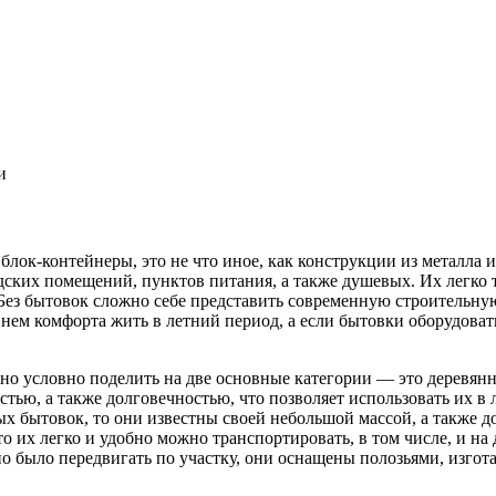
и
блок-контейнеры, это не что иное, как конструкции из металла 
ких помещений, пунктов питания, а также душевых. Их легко тр
. Без бытовок сложно себе представить современную строительн
ем комфорта жить в летний период, а если бытовки оборудовать
но условно поделить на две основные категории — это деревян
ью, а также долговечностью, что позволяет использовать их в 
х бытовок, то они известны своей небольшой массой, а также д
то их легко и удобно можно транспортировать, в том числе, и на
о было передвигать по участку, они оснащены полозьями, изгот