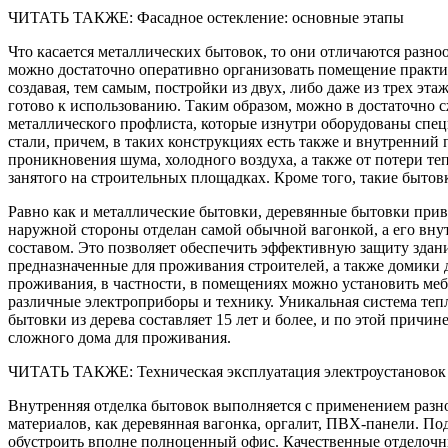
ЧИТАТЬ ТАКЖЕ: Фасадное остекление: основные этапы
Что касается металлических бытовок, то они отличаются разно
можно достаточно оперативно организовать помещение практи
создавая, тем самым, постройки из двух, либо даже из трех эт
готово к использованию. Таким образом, можно в достаточно с
металлического профлиста, которые изнутри оборудованы спе
стали, причем, в таких конструкциях есть также и внутренний
проникновения шума, холодного воздуха, а также от потери т
занятого на строительных площадках. Кроме того, такие быто
Равно как и металлические бытовки, деревянные бытовки приво
наружной стороны отделан самой обычной вагонкой, а его вн
составом. Это позволяет обеспечить эффективную защиту здан
предназначенные для проживания строителей, а также домики 
проживания, в частности, в помещениях можно установить мебе
различные электроприборы и технику. Уникальная система теп
бытовки из дерева составляет 15 лет и более, и по этой причи
сложного дома для проживания.
ЧИТАТЬ ТАКЖЕ: Техническая эксплуатация электроустановок 
Внутренняя отделка бытовок выполняется с применением разноо
материалов, как деревянная вагонка, оргалит, ПВХ-панели. По
обустроить вполне полноценный офис. Качественные отделоч