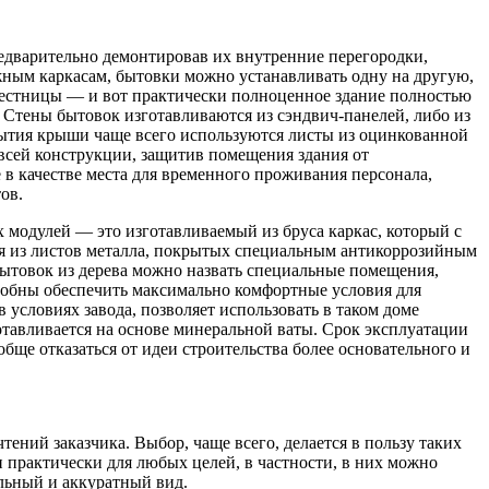
редварительно демонтировав их внутренние перегородки,
ным каркасам, бытовки можно устанавливать одну на другую,
и лестницы — и вот практически полноценное здание полностью
 Стены бытовок изготавливаются из сэндвич-панелей, либо из
рытия крыши чаще всего используются листы из оцинкованной
 всей конструкции, защитив помещения здания от
 в качестве места для временного проживания персонала,
ов.
 модулей — это изготавливаемый из бруса каркас, который с
ся из листов металла, покрытых специальным антикоррозийным
бытовок из дерева можно назвать специальные помещения,
особны обеспечить максимально комфортные условия для
 условиях завода, позволяет использовать в таком доме
отавливается на основе минеральной ваты. Срок эксплуатации
обще отказаться от идеи строительства более основательного и
ений заказчика. Выбор, чаще всего, делается в пользу таких
и практически для любых целей, в частности, в них можно
льный и аккуратный вид.