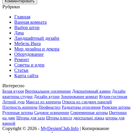
Рубрики
Главная
Ванная комната
Выбор штор
Дача
Ландшафтный дизайн
Мебель Икеа
Мир дизайна и декора
Оборудование
Ремонт
Советы и идеи
Статьи
Карта сайта
Интересно
Белая кухня
Вертикальное озеленение
Декоративный камин
Дизайн
квартиры студии
Дизайн кухни
Зонирование комнат
Кухня-гостиная
Летний душ
Мангал из кирпича
Откосы из сэндвич панелей
Плотность кирпича
Профнастил
Радиаторы отопления
Римские шторы
Рулонные шторы
Садовое освещение
Современные шторы
Цветники
на даче
Шторы для зала
Шторы плиссе
двоспальні ліжка
шторы для
ванной
Copyright © 2026 -
MyDesignClub.Info
| Копирование