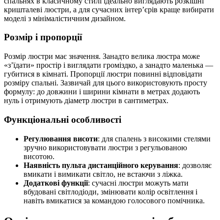
спальнях в класичному стилі ідеально виглядають розкішні
кришталеві люстри, а для сучасних інтер’єрів краще вибирати
моделі з мінімалістичним дизайном.
Розмір і пропорції
Розмір люстри має значення. Занадто велика люстра може
«з’їдати» простір і виглядати громіздко, а занадто маленька —
губитися в кімнаті. Пропорції люстри повинні відповідати
розміру спальні. Зазвичай для цього використовують просту
формулу: до довжини і ширини кімнати в метрах додають
нуль і отримують діаметр люстри в сантиметрах.
Функціональні особливості
Регулювання висоти
: для спалень з високими стелями
зручно використовувати люстри з регульованою
висотою.
Наявність пульта дистанційного керування
: дозволяє
вмикати і вимикати світло, не встаючи з ліжка.
Додаткові функції
: сучасні люстри можуть мати
вбудовані світлодіоди, змінювати колір освітлення і
навіть вмикатися за командою голосового помічника.