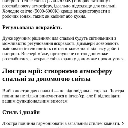
настрою. Тепле світло (2700-3000K) створює затишну і
розслаблюючу атмосферу, ідеально підходящу для спальні.
Холодне світло (5000-6000K) краще використовувати в
робочих зонах, таких як кабінет або кухня.
Регульована яскравість
Дуже зручним рішенням для спальні будуть світильники з
можливістю регулювання яскравості. Диммери дозволяють
змінювати інтенсивність світла в залежності від часу доби і
настрою. Ввечері м’яке, приглушене світло допоможе
розслабитися, а яскраве світло зранку допоможе прокинутися.
Люстра мрії: створюємо атмосферу
спальні за допомогою світла
Вибір люстри для спальні — це відповідальна справа. Люстра
повинна не тільки вписуватися в інтер’єр, але й відповідати
вашим функціональним вимогам.
Стиль і дизайн
Люстра повинна гармоніювати з загальним стилем кімнати. У