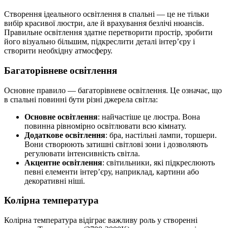
Створення ідеального освітлення в спальні — це не тільки
вибір красивої люстри, але й врахування безлічі нюансів.
Правильне освітлення здатне перетворити простір, зробити
його візуально більшим, підкреслити деталі інтер’єру і
створити необхідну атмосферу.
Багаторівневе освітлення
Основне правило — багаторівневе освітлення. Це означає, що
в спальні повинні бути різні джерела світла:
Основне освітлення
: найчастіше це люстра. Вона
повинна рівномірно освітлювати всю кімнату.
Додаткове освітлення
: бра, настільні лампи, торшери.
Вони створюють затишні світлові зони і дозволяють
регулювати інтенсивність світла.
Акцентне освітлення
: світильники, які підкреслюють
певні елементи інтер’єру, наприклад, картини або
декоративні ніші.
Колірна температура
Колірна температура відіграє важливу роль у створенні