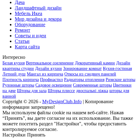
Дача
Ландшафтный дизайн
Мебель Икеа
Мир дизайна и декора
Оборудование
Ремонт
Советы и идеи
Статьи
Карта сайта
Интересно
Белая кухня
Вертикальное озеленение
Декоративный камин
Дизайн
квартиры студии
Дизайн кухни
Зонирование комнат
Кухня-гостиная
Летний душ
Мангал из кирпича
Откосы из сэндвич панелей
Плотность кирпича
Профнастил
Радиаторы отопления
Римские шторы
Рулонные шторы
Садовое освещение
Современные шторы
Цветники
на даче
Шторы для зала
Шторы плиссе
двоспальні ліжка
шторы для
ванной
Copyright © 2026 -
MyDesignClub.Info
| Копирование
информации запрещено!
Мы используем файлы cookie на нашем веб-сайте. Нажав
“Принять”, вы даете согласие на их использование. Вы тажке
можете посетить раздел "Настройки", чтобы предоставить
контролируемое согласие.
Настройки
Принять