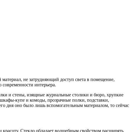
й материал, не затрудняющий доступ света в помещение,
о современности интерьера.
олки и стены, изящные журнальные столики и бюро, хрупкие
шкафы-купе и комоды, прозрачные полки, подставки,
него дня оно было лишь вспомогательным материалом, то сейчас
и красоту. Стекло обладает волшебным свойством расширять