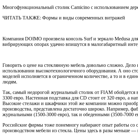
Многофункциональный столик Camicino с использованием дерев
ЧИТАТЬ ТАКЖЕ: Формы и виды современных витражей
Компания DOIMO произвела консоль Surf и зеркало Medusa для
вибрирующих опорах удачно впишутся в малогабаритный инте
Говорить о цене на стеклянную мебель довольно сложно. Дело 
использовании высокотехнологичного оборудования. А оно стои
моделей исполняется в ограниченном количестве, а то и в ед
людям.
Так, самый недорогой журнальный столик от FIAM обойдется в
3300 евро. Настенная подставка для CD стоит от 320 евро, а н
Высокие стелажи и шкафчики этой же компании можно приобрест
производства, представлена достаточно широко. Например, ф
журнальными (1500-3000 евро), так и обеденными (3500-7000 е
Российские фирмы тоже понемногу набирают опыт работы со ст
производством мебели из стекла. Цены здесь в разы меньше — 