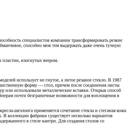
способность специалистов компании трансформировать резкие
обманчивое, способно меж тем выдержать даже очень тучную
 пластин, изогнутых веером.
елей использует не гнутое, а литое резаное стекло. В 1987
ранственную форму — стол, причем после соединения листы
ур или использовали металлические вставки. Открыв способ
йнерам почти безграничные возможности для воплощения в
ресла-шезлонга применяется сочетание стекла и стеганая кожа
к. В коллекции фабрики существует несколько вариантов
держанного в стиле кантри. Для создания столов со