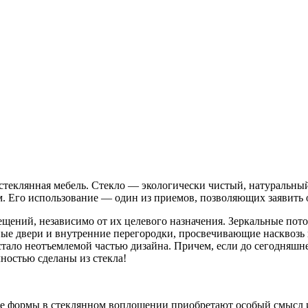
 стеклянная мебель. Стекло — экологически чистый, натуральны
. Его использование — один из приемов, позволяющих заявить 
ещений, независимо от их целевого назначения. Зеркальные пот
е двери и внутренние перегородки, просвечивающие насквозь 
 стало неотъемлемой частью дизайна. Причем, если до сегодняш
лностью сделаны из стекла!
стые формы в стеклянном воплощении приобретают особый смысл 