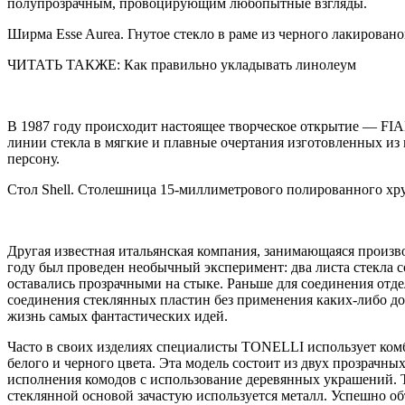
полупрозрачным, провоцирующим любопытные взгляды.
Ширма Esse Aurea. Гнутое стекло в раме из черного лакировано
ЧИТАТЬ ТАКЖЕ: Как правильно укладывать линолеум
В 1987 году происходит настоящее творческое открытие — FIA
линии стекла в мягкие и плавные очертания изготовленных из
персону.
Стол Shell. Столешница 15-миллиметрового полированного хр
Другая известная итальянская компания, занимающаяся произво
году был проведен необычный эксперимент: два листа стекла 
оставались прозрачными на стыке. Раньше для соединения отд
соединения стеклянных пластин без применения каких-либо д
жизнь самых фантастических идей.
Часто в своих изделиях специалисты TONELLI использует комб
белого и черного цвета. Эта модель состоит из двух прозрачн
исполнения комодов с использование деревянных украшений. Т
стеклянной основой зачастую используется металл. Успешно о