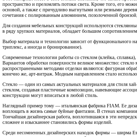
пространство и преломлять потоки света. Кроме того, его мо
основой, а также с причудливо выгнутыми или резными дерев
сочетания с полированным алюминием, позолоченной бронзой,
Для создания мебельных конструкций используются стеклянные 
в ряду хрупких материалов, обладает большим сопротивлением 
Выбор материала и технологии зависит от функционального наз
триплекс, а иногда и бронированное).
Современные технологии работы со стеклом (клейка, сплавка),
Вариантов обработки поверхности великое множество: стекло
распространеными методами отделки являются: фигурная обрабо
конечно же, арт-витраж. Модным направлением стало использо
Стекло — один из самых актуальных материалов для стиля ха
стеклом, создавая пластичные композиции, навевающие ассоци
конструкции могут вписаться в любой стиль.
Наглядный пример тому — итальянская фабрика FIAM. Ее диза
воплощать в жизнь самые буйные фантазии. В стенах компании 
Тончайшая дизайнерская работа, воплотившаяся в эти непредс
сложнее и изысканнее становились формы изделий.
Среди несомненных дизайнерских находок фирмы — ширма Esse и