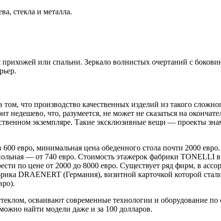
а, стекла и металла.
 прихожей или спальни. Зеркало волнистых очертаний с боковин
рьер.
в том, что производство качественных изделий из такого сложног
т недешево, что, разумеется, не может не сказаться на окончат
инственном экземпляре. Такие эксклюзивные вещи — проекты зн
 600 евро, минимальная цена обеденного стола почти 2000 евро
апольная — от 740 евро. Стоимость этажерок фабрики TONELLI вы
и по цене от 2000 до 8000 евро. Существует ряд фирм, в ассор
абрика DRAENERT (Германия), визитной карточкой которой стал
вро).
еклом, осваивают современные технологии и оборудование по е
можно найти модели даже и за 100 долларов.