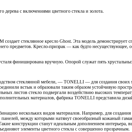
го дерева с включениями цветного стекла и золота.
M создает стеклянное кресло Ghost. Эта модель демонстрирует 
 него предметов. Кресло-призрак — как будто несуществующее, 
усталя финиширована вручную. Опорой служат пять хрустальных
дством стеклянной мебели, — TONELLI — для создания своих мод
соединили встык и образовали таким образом устойчивую прост
ельных листов стекло подвергали воздействию высоких температ
ополнительных материалов, фабрика TONELLI представила диза
инацию нескольких видов материалов. Например, для создания к
ых панелей, между которыми натянут своеобразный кожаный гама
акие конструкции станут идеальным дополнением интерьера, вы
бъединяют элементы цветного стекла с совершенно прозрачным.