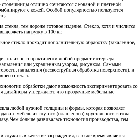
е столешницы отлично сочетаются с кованой и плетеной
комбинируют с кожей. Особой популярностью пользуются
иц.
стекла, тем дороже готовое изделие. Стекло, хотя и числится
ыдержать нагрузку в 100 кг.
льное стекло проходит дополнительную обработку (закаленное,
елать из него практически любой предмет интерьера.
м напыления или украшенным узором, рисунком. Самыми
овости, напыления (пескоструйная обработка поверхности), и
вшего стекла.
ехнологии обработки дают возможность экспериментировать со
ня дизайнеры утверждают, что прозрачные мебельные
текла любой нужной толщины и формы, которая позволяет
авать мебель из гнутого (плавленого) хрустального стекла.
ву. Чем больше развивалась технология производства, тем
служить в качестве заграждения, в то же время является