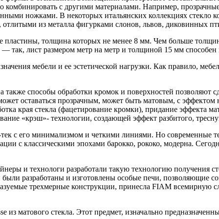
жно комбинировать с другими материалами. Например, прозрачны
янными ножками. В некоторых итальянских коллекциях стекло 
 отлитыми из металла фигурками слонов, львов, диковинных пт
пластины, толщина которых не менее 8 мм. Чем больше толщина 
— так, лист размером метр на метр и толщиной 15 мм способен в
начения мебели и ее эстетической нагрузки. Как правило, мебе
 а также способы обработки кромок и поверхностей позволяют сд
 может оставаться прозрачным, может быть матовым, с эффекто
тка края стекла (фацетирование кромки), придание эффекта мат
вание «крэш»- технологии, создающей эффект разбитого, тресну
й-тек с его минимализмом и четкими линиями. Но современные т
ации с классическими эпохами барокко, рококо, модерна. Сегод
йнеры и технологи разработали такую технологию получения с
были разработаны и изготовлены особые печи, позволяющие созд
казуемые трехмерные конструкции, принесла FIAM всемирную сла
з матового стекла. Этот предмет, изначально предназначенный 