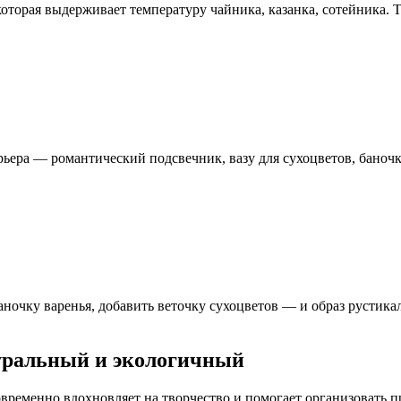
которая выдерживает температуру чайника, казанка, сотейника. 
ьера — романтический подсвечник, вазу для сухоцветов, баноч
ночку варенья, добавить веточку сухоцветов — и образ рустикал
уральный и экологичный
еменно вдохновляет на творчество и помогает организовать пр