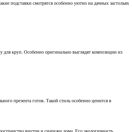
Такие подставки смотрятся особенно уютно на дачных застольях
ку для круп. Особенно оригинально выглядят композиции из
ьного презента готов. Такой стиль особенно ценится в
остранство внутри и снаружи дома. Его экологичность,