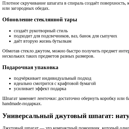
Плотное скручивание шпагата в спираль создаёт поверхность, 
или загородных обедах.
Обновление стеклянной тары
создаёт рукотворный стиль
подходит для подсвечников, ваз, банок для сыпучих
даёт вторую жизнь бутылкам
Обмотав стекло джутом, можно быстро получить предмет интер
нескольких таких предметов разных размеров.
Подарочная упаковка
подчёркивает индивидуальный подход
идеально смотрится с крафтовой бумагой
усиливает эффект подарка
Шпагат заменяет ленточки: достаточно обернуть коробку или ба
handmade-подарках.
Универсальный джутовый шпагат: нат
Джутовый шпагат — это компактный помощник, который одновр