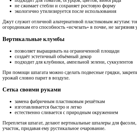
подходит для томатов, огурцов, цветов, винограда
не сжимает стебли и сохраняет ростовую форму
экологично утилизируется после использования
Джут служит отличной альтернативой пластиковым жгутам: тонк
огородникам его способность «исчезать» в почве, не загрязняя 
Вертикальные клумбы
позволяет выращивать на ограниченной площади
создаёт эстетичный объёмный декор
подходит для клубники, ампельной зелени, суккулентов
При помощи шпагата можно сделать подвесные грядки, закреп
урожай словно парит в воздухе.
Сетка своими руками
замена фабричным пластиковым решёткам
изготавливается быстро и легко
естественно сливается с природным окружением
Переплетая шпагат, делают вертикальные шпалеры для фасоли, 
участок, придавая ему рустикальное очарование.