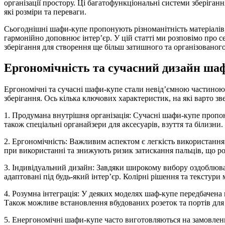
організації простору. Ці багатофункціональні системи зберіганн
які розміри та переваги.
Сьогоднішні шафи-купе пропонують різноманітність матеріалів,
гармонійно доповнює інтер’єр. У цій статті ми розповімо про с
зберігання для створення ще більш затишного та організованого
Ергономічність та сучасний дизайн ша
Ергономічні та сучасні шафи-купе стали невід’ємною частиною
зберігання. Ось кілька ключових характеристик, на які варто зв
1. Продумана внутрішня організація: Сучасні шафи-купе пропону
також спеціальні органайзери для аксесуарів, взуття та білизн
2. Ергономічність: Важливим аспектом є легкість використання
при використанні та знижують ризик затискання пальців, що ро
3. Індивідуальний дизайн: Завдяки широкому вибору оздоблюваль
адаптовані під будь-який інтер’єр. Колірні рішення та текстур
4. Розумна інтеграція: У деяких моделях шаф-купе передбачена 
Також можливе встановлення вбудованих розеток та портів для 
5. Енергономічні шафи-купе часто виготовляються на замовленн