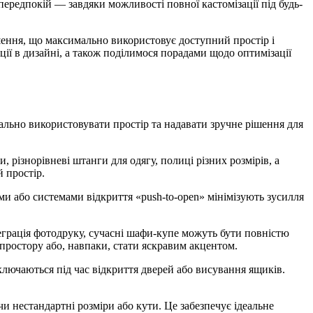
 передпокій — завдяки можливості повної кастомізації під будь-
шення, що максимально використовує доступний простір і
ції в дизайні, а також поділимося порадами щодо оптимізації
ально використовувати простір та надавати зручне рішення для
різнорівневі штанги для одягу, полиці різних розмірів, а
 простір.
и або системами відкриття «push-to-open» мінімізують зусилля
теграція фотодруку, сучасні шафи-купе можуть бути повністю
 простору або, навпаки, стати яскравим акцентом.
ключаються під час відкриття дверей або висування ящиків.
 нестандартні розміри або кути. Це забезпечує ідеальне