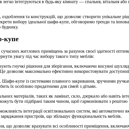
я легко інтегруються в будь-яку кімнату — спальня, вітальня або
 оздоблення та конструкцій, що дозволяє створити унікальне рі
екрети вибору ідеальної шафи-купе, обговоримо тренди та іннова
 будинку.
ф-купе
 сучасних житлових приміщень за рахунок своєї здатності оптим
ернути увагу під час вибору такого типу меблів:
ють гнучкі рішення для зберігання, включаючи висувні шухляди, 
и. Це дозволяє максимально ефективно використовувати доступний
. Шафи-купе із системами плавного закривання, зручними ручкам
бить їх особливо придатними для сімей з дітьми.
них матеріалів, таких як ламінат, скло, дзеркало або навіть ін
и можуть бути підібрані таким чином, щоб гармоніювати з рештою
можливість інтеграції освітлювальних систем, які автоматично в
заряджання пристроїв, що збільшує функціональність меблів.
я, що дозволяє врахувати всі особливості приміщення, включаючи