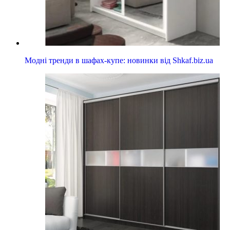
Модні тренди в шафах-купе: новинки від Shkaf.biz.ua