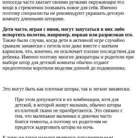
непоседа часто хватает своими ручками окружающие его
вещи в стремлении познавать новое для себя. Именно
поэтому специалисты не рекомендуют украшать детскую
комнату длинными шторами.
Дети часто, играя с ними, могут запутаться в них либо
испортить полотно, например, порвав или разрисовав его.
Также были случаи, когда дети в активной игре случайно
срывали занавески с петель или даже вместе с шатким
карнизом, что, конечно, не исключает плохие последствия для
ребенка. Именно поэтому многие декораторы и родители при
выборе штор для детской комнаты обычно отдают
предпочтение коротким моделям длиной до подоконника.
Это могут быть как плотные шторы, так и легкие занавески.
При этом допускается и их комбинация, хотя для
детской, в которой живут малыши, обычно шторы
из плотной ткани не приобретаются. Это связано с
тем, что маленькие мальчики и девочки часто
боятся темноты, а поэтому их родителям не
придется задергивать шторы на ночь.
К тому же такие изделия являются дополнительным