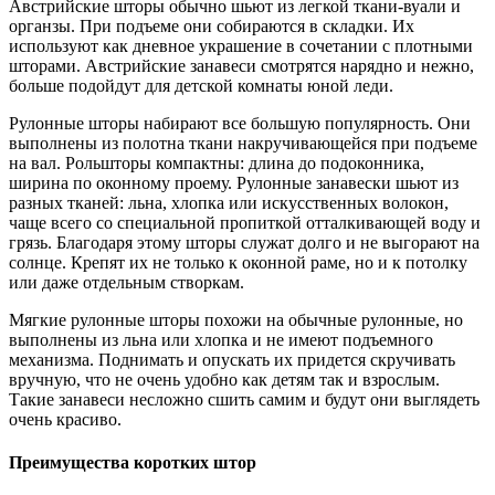
Австрийские шторы обычно шьют из легкой ткани-вуали и
органзы. При подъеме они собираются в складки. Их
используют как дневное украшение в сочетании с плотными
шторами. Австрийские занавеси смотрятся нарядно и нежно,
больше подойдут для детской комнаты юной леди.
Рулонные шторы набирают все большую популярность. Они
выполнены из полотна ткани накручивающейся при подъеме
на вал. Рольшторы компактны: длина до подоконника,
ширина по оконному проему. Рулонные занавески шьют из
разных тканей: льна, хлопка или искусственных волокон,
чаще всего со специальной пропиткой отталкивающей воду и
грязь. Благодаря этому шторы служат долго и не выгорают на
солнце. Крепят их не только к оконной раме, но и к потолку
или даже отдельным створкам.
Мягкие рулонные шторы похожи на обычные рулонные, но
выполнены из льна или хлопка и не имеют подъемного
механизма. Поднимать и опускать их придется скручивать
вручную, что не очень удобно как детям так и взрослым.
Такие занавеси несложно сшить самим и будут они выглядеть
очень красиво.
Преимущества коротких штор