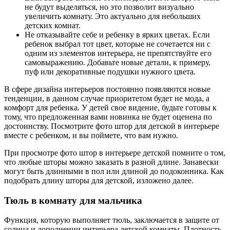
вместе с ребенком, и вы поймете, что вам нужно.
При просмотре фото штор в интерьере детской помните о том,
что любые шторы можно заказать в разной длине. Занавески
могут быть длинными в пол или длиной до подоконника. Как
подобрать длину шторы для детской, изложено далее.
Тюль в комнату для мальчика
Функция, которую выполняет тюль, заключается в защите от
солнца и дополнении интерьера детской комнаты. Плотность
тюля подбирается в зависимости от того, на какую сторону
дома выходит окно. Тюль должен приглушать солнечный свет,
но не препятствовать его проникновению в помещение.
Плотные портьеры обеспечат мальчику крепкий дневной сон,
а легкий тюль – рассеянное поступление солнечных лучей.
Длина тюля зависит от нескольких обстоятельств.
Возраст мальчика, длинный тюль будет неуместен для
маленького ребенка, который только учится ходить.
Расстановка мебели.