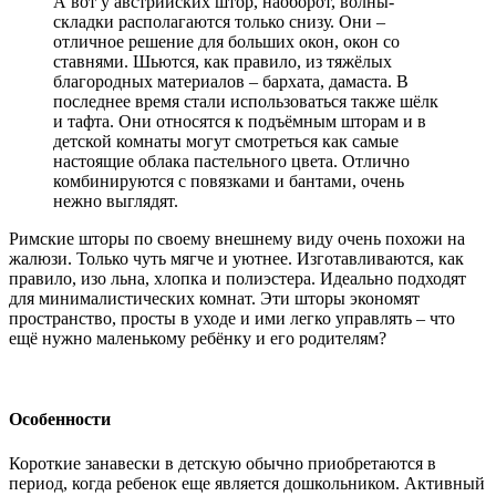
А вот у австрийских штор, наоборот, волны-
складки располагаются только снизу. Они –
отличное решение для больших окон, окон со
ставнями. Шьются, как правило, из тяжёлых
благородных материалов – бархата, дамаста. В
последнее время стали использоваться также шёлк
и тафта. Они относятся к подъёмным шторам и в
детской комнаты могут смотреться как самые
настоящие облака пастельного цвета. Отлично
комбинируются с повязками и бантами, очень
нежно выглядят.
Римские шторы по своему внешнему виду очень похожи на
жалюзи. Только чуть мягче и уютнее. Изготавливаются, как
правило, изо льна, хлопка и полиэстера. Идеально подходят
для минималистических комнат. Эти шторы экономят
пространство, просты в уходе и ими легко управлять – что
ещё нужно маленькому ребёнку и его родителям?
Особенности
Короткие занавески в детскую обычно приобретаются в
период, когда ребенок еще является дошкольником. Активный