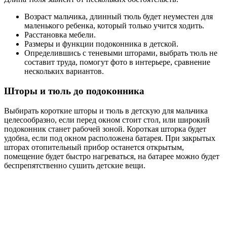
Занавески до подоконника обеспечивают легкий уход.
Немного о тканях
Короткие шторы в детскую комнату изготавливаются из таких
тканей:
Блэк-аут — материал, не пропускающий свет. Он
полностью блокирует солнечные лучи, а значит,
позволит ребенку с комфортом спать даже днем. Чаще
всего светонепроницаемыми бывают римские и
рулонные шторы.
Лен – прочный, плотный, гипоаллергенный,
устойчивый к частой глажке и стирке материал.
Льняные занавески вписываются в любой интерьер,
особенно в комнату в стиле кантри, прованс, эко, лофт и
пр. Однако лен мнется и сильно садится, поэтому лучше