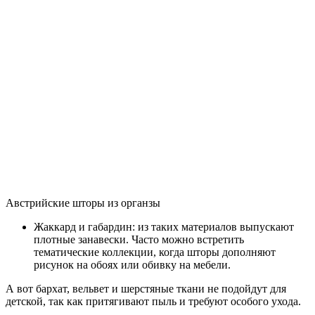
быть экологически чистым и безвредным для здоровья
ребенка;
не накапливать статическое электричество и не
притягивать пыль;
не распространять горение;
легко отстирываться и сохранять свежий вид.
Из натуральных материалов подойдет лен или
хлопчатобумажная ткань, из ненатуральных ⎯ вискоза,
органза. Если занавеси в детской комнате дополнительно
обработаны антистатическим веществом, то это будет плюсом
в борьбе с пылью и их можно будет стирать реже.
На фото плотные портьеры из хлопка с орнаментом,
защищают комнату младенца от дневного света.
Плотность материала – немаловажный
нюанс
При выборе штор следует учитывать то, какая ткань
используется для них. Материалы в детскую рекомендуется
выбирать натуральные, даже несмотря на их высокую