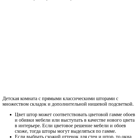
Детская комната с прямыми классическими шторами с
множеством складок и дополнительной нишевой подсветкой.
Цвет штор может соответствовать цветовой гамме обоев
и обивки мебели или выступать в качестве нового цвета
в интерьере. Если цветовое решение мебели и обоев
схоже, тогда шторы могут выделяться по гамме.
Если выбрать схожий оттенок для стен и штор, то окна
не будут выделяться, но это позволит визуально
увеличить комнату. Это актуально для небольших
детских комнат.
Не отказывайте себе и ребенку в ярких цветах. Если
ребенок выбрал тот цвет, которые не сочетается ни с
одним из элементов интерьера, не препятствуйте его
самовыражению. Добавьте новые детали, к примеру,
пуф или декоративные подушки нужного цвета.
В сфере дизайна интерьеров постоянно появляются новые
тенденции, в данном случае приоритетом будет не мода, а
комфорт для ребенка. У детей свое видение, будьте готовы к
тому, что предложенная вами новинка не будет оценена по
достоинству. Посмотрите фото штор для детской в интерьере