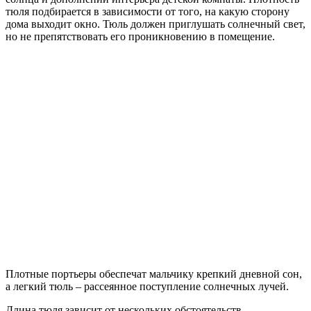
Размеры и функции подоконника в детской.
Определившись с теневыми шторами, выбрать тюль не
составит труда, помогут фото в интерьере, сравнение
нескольких вариантов.
Шторы и тюль до подоконника
Выбирать короткие шторы и тюль в детскую для мальчика
целесообразно, если перед окном стоит стол, или широкий
подоконник станет рабочей зоной. Короткая шторка будет
удобна, если под окном расположена батарея. При закрытых
шторах отопительный прибор останется открытым,
помещение будет быстро нагреваться, на батарее можно будет
беспрепятственно сушить детские вещи.