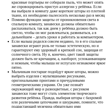
красивые портьеры не собирали пыль, что может опять
же спровоцировать приступ аллергии у ребёнка. Если
вы выбрали в комнату даже короткие шторы из плотной
ткани, их необходимо пылесосить несколько раз в месяц
Помимо функции защиты от проникновения света в
спальную комнату, занавески должны обязательно
распахиваться, так как днем у ребёнка должно быть
светло, чтобы он мог развлекаться, развиваться, а в
дальнейшем – делать уроки и работать за компьютером.
Если малыш родился совсем недавно, то в его спальне
занавески играют роль не только эстетическую, но и
гарантируют ему здоровый и крепкий сон, защищая от
солнечного света. Ну и, конечно, цвет такой защиты
должен быть не кричащим, а, наоборот, успокаивающим
и нежным, чтобы малыша не испугало незнакомое яркое
пятно.
Мальчикам постарше подойдут яркие шторы, можно
выбрать изделия с мультяшными рисунками,
оригинальными принтами и причудливыми
геометрическими узорами. Он уже познаёт
окружающий мир и разноцветные, с рисунком
занавески тоже могут стать элементом творческого
развития ребёнка. Правда, выбирая шторы с бахромой
или различными цепочками и шнурками, помните, что
подрастающий мужчина обязательно ими