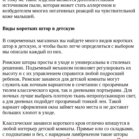
источником пыли, которая может стать аллергеном и
возбудителем многих негативных реакций на чувствительной
коже малышей.
Виды коротких штор в детскую
В современных магазинах вы найдете много видов коротких
штор в детскую, и чтобы было легче определиться с выбором
мы описали каждый из них.
Римские шторы просты в уходе и универсальны в стилевых
решениях. Подъемный механизм позволяет регулировать их
высоту и с их управлением справится любой подросший
ребенок. Римские занавеси для детской комнаты могут
служить как ночным вариантом в сочетании с прозрачным
тюлем классического кроя, так и дневными портьерами. Для
ночных лучше выбрать плотную ткань непропускающую свет,
а для дневных подойдет прозрачный тонкий лен. Такой
вариант оформления окна займет мало места и не доставит
больших хлопот в уходе.
Классические занавеси короткого кроя отлично впишутся в
любой интерьер детской комнаты. Прямые или со складками,
с подхватами и без, с нарядным ламбрекеном такие шторы