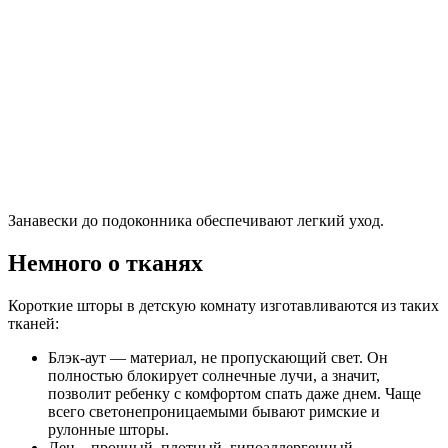
всего покупать/шить шторы из смешанной изо льна и
синтетики ткани.
Хлопок – прекрасный натуральный материал, который
может иметь разную плотность. Хлопок гипоаллергенен
и не притягивает пыль, но быстро выцветает от солнца,
садится и теряет форму. Для шитья штор больше
подойдут ткани из смеси хлопка и полиэстера.
Полиэстер — легкий, прочный, совершенно не
требовательный в уходе, не выгорает на солнце, не
мнется, быстро высыхает после стирки, держит форму и
не садится. Недостатки – накапливает статическое
электричество и проигрывает натуральным тканям в
красоте.
Органза — практически не мнется и отличается высокой
декоративностью благодаря входящим в состав
шелковым блестящим нитям. Из органзы можно сшить
чудесные австрийские шторы для детской комнаты
девочки как на фото ниже.