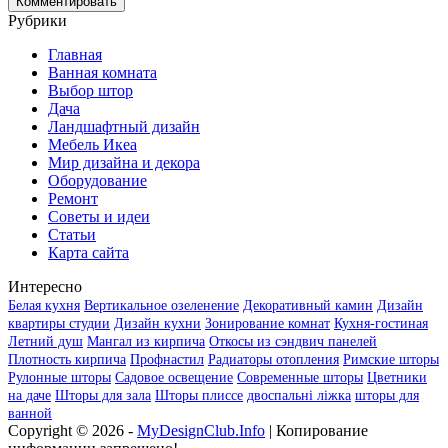
Рубрики
Главная
Ванная комната
Выбор штор
Дача
Ландшафтный дизайн
Мебель Икеа
Мир дизайна и декора
Оборудование
Ремонт
Советы и идеи
Статьи
Карта сайта
Интересно
Белая кухня
Вертикальное озеленение
Декоративный камин
Дизайн
квартиры студии
Дизайн кухни
Зонирование комнат
Кухня-гостиная
Летний душ
Мангал из кирпича
Откосы из сэндвич панелей
Плотность кирпича
Профнастил
Радиаторы отопления
Римские шторы
Рулонные шторы
Садовое освещение
Современные шторы
Цветники
на даче
Шторы для зала
Шторы плиссе
двоспальні ліжка
шторы для
ванной
Copyright © 2026 -
MyDesignClub.Info
| Копирование