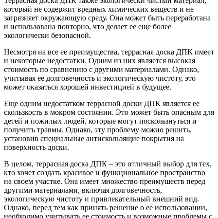
Террасная доска ДПК также экологически чистый материал,
который не содержит вредных химических веществ и не
загрязняет окружающую среду. Она может быть переработана
и использована повторно, что делает ее еще более
экологически безопасной.
Несмотря на все ее преимущества, террасная доска ДПК имеет
и некоторые недостатки. Одним из них является высокая
стоимость по сравнению с другими материалами. Однако,
учитывая ее долговечность и экологическую чистоту, это
может оказаться хорошей инвестицией в будущее.
Еще одним недостатком террасной доски ДПК является ее
скользкость в мокром состоянии. Это может быть опасным для
детей и пожилых людей, которые могут поскользнуться и
получить травмы. Однако, эту проблему можно решить,
установив специальные антискользящие покрытия на
поверхность доски.
В целом, террасная доска ДПК – это отличный выбор для тех,
кто хочет создать красивое и функциональное пространство
на своем участке. Она имеет множество преимуществ перед
другими материалами, включая долговечность,
экологическую чистоту и привлекательный внешний вид.
Однако, перед тем как принять решение о ее использовании,
необходимо учитывать ее стоимость и возможные проблемы с