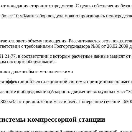
т попадания сторонних предметов. С целью обеспечения безопа
более 10 м3/мин забор воздуха можно производить непосредстве
етствовать объему помещения. Рассчитывается этот показатель п
ветствии с требованиями Госгортехнадзора №36 от 26.02.2009 д
Н 21-77, в соответствии с которым расчетные данные зависят о
ком паспорте оборудования.
ники должны быть металлическими
ания эффективной вентиляционной системы принципиально имеет
паспорте к оборудованию)/скорость движения воздушных масс*3
300 м3/час при движении масс в 5м/с. Поперечное сечение =6300
системы компрессорной станции
ыть оборудованы естественной вентиляционной системой, а так