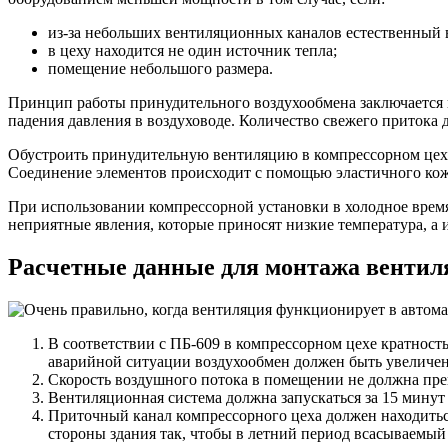
из-за небольших вентиляционных каналов естественный 
в цеху находится не один источник тепла;
помещение небольшого размера.
Принцип работы принудительного воздухообмена заключается в
падения давления в воздуховоде. Количество свежего притока 
Обустроить принудительную вентиляцию в компрессорном цехе 
Соединение элементов происходит с помощью эластичного ко
При использовании компрессорной установки в холодное время
неприятные явления, которые приносят низкие температура, а 
Расчетные данные для монтажа вентил
В соответствии с ПБ-609 в компрессорном цехе кратность 
аварийной ситуации воздухообмен должен быть увеличен д
Скорость воздушного потока в помещении не должна прев
Вентиляционная система должна запускаться за 15 минут 
Приточный канал компрессорного цеха должен находиться 
стороны здания так, чтобы в летний период всасываемый