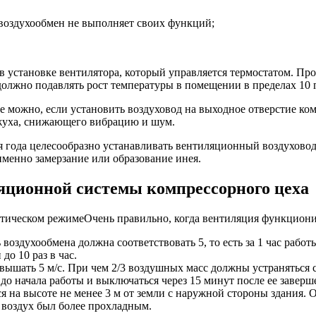
воздухообмен не выполняет своих функций;
 установке вентилятора, который управляется термостатом. Пр
должно подавлять рост температуры в помещении в пределах 10 
можно, если установить воздуховод на выходное отверстие комп
жуха, снижающего вибрацию и шум.
 года целесообразно устанавливать вентиляционный воздуховод
именно замерзание или образование инея.
яционной системы компрессорного цеха
Очень правильно, когда вентиляция функциони
воздухообмена должна соответствовать 5, то есть за 1 час работ
о 10 раз в час.
ышать 5 м/с. При чем 2/3 воздушных масс должны устраняться с
до начала работы и выключаться через 15 минут после ее заверш
на высоте не менее 3 м от земли с наружной стороны здания. От
 воздух был более прохладным.