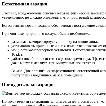
Естественная аэрация
Этот вид воздухообмена основывается на физических законах: 
утверждению не сложно определить, что подогретый компрессор
Естественная аэрация должна обеспечивать поступление свежи
При монтаже природного воздухообмена необходимо:
размещать компрессорную установку на линии движения 
устанавливать приточные и вытяжные отверстия таким о
мощность компрессорной установки. Естественная венти
16 кВт;
работоспособность системы в разное время года. Эффект
даже могут замерзнуть при минусовых показателях.
Важно! Для повышения эффективности естественной аэрац
поступления воздушных масс в помещение.
Принудительная аэрация
Вентилятор не долж
Принудительная вентиляция используется для производств, ко
оборудованием меньшей мощности в том случае, если: