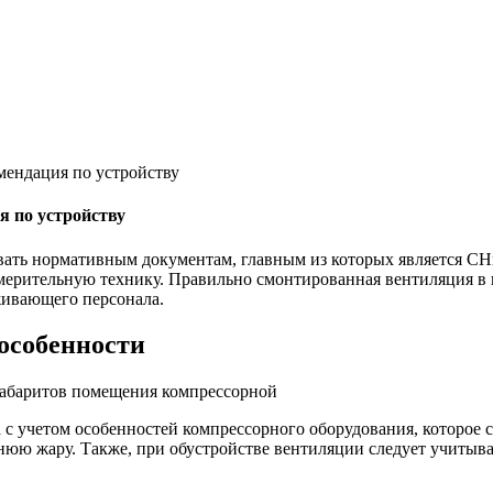
мендация по устройству
я по устройству
вать нормативным документам, главным из которых является СН
измерительную технику. Правильно смонтированная вентиляция 
живающего персонала.
особенности
габаритов помещения компрессорной
 учетом особенностей компрессорного оборудования, которое сп
летнюю жару. Также, при обустройстве вентиляции следует учиты