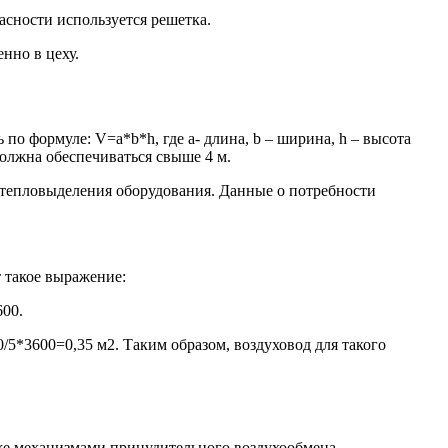
сности используется решетка.
нно в цеху.
о формуле: V=a*b*h, где a- длина, b – ширина, h – высота
олжна обеспечиваться свыше 4 м.
т тепловыделения оборудования. Данные о потребности
 такое выражение:
600.
/5*3600=0,35 м2. Таким образом, воздуховод для такого
же механизмами принудительного воздухообмена.