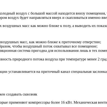
холодный воздух с большой массой находится внизу помещения, 
ом воздух будет направляться вверх и скапливаться именно ввер
х воздушных масс как можно ближе к полу, а выводить их показ
воздушных масс, как можно ближе к приточному отверстию;
бразом, чтобы воздушный поток охватывал все помещение;
ляционная система пригодна для использования лишь в тех поме
ивность природного потока воздуха при температуре менее 2 гр
ии устанавливается на приточный канал специальная заслонка,
ен создавать сквозняк
торые применяют компрессоры более 16 кВт. Механическая вент