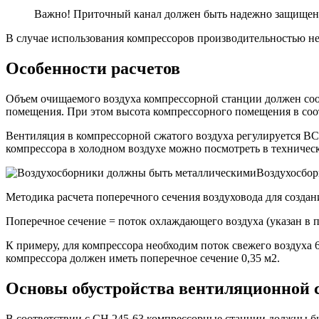
Важно! Приточный канал должен быть надежно защищен о
В случае использования компрессоров производительностью не 
Особенности расчетов
Объем очищаемого воздуха компрессорной станции должен соотв
помещения. При этом высота компрессорного помещения в соот
Вентиляция в компрессорной сжатого воздуха регулируется ВС
компрессора в холодном воздухе можно посмотреть в техничес
Воздухосбор
Методика расчета поперечного сечения воздуховода для созд
Поперечное сечение = поток охлаждающего воздуха (указан в 
К примеру, для компрессора необходим поток свежего воздуха 6
компрессора должен иметь поперечное сечение 0,35 м2.
Основы обустройства вентиляционной 
В соответствии с СН 245-63 компрессорные станции должны б