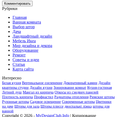
Рубрики
Главная
Ванная комната
Выбор штор
Дача
Ландшафтный дизайн
Мебель Икеа
Мир дизайна и декора
Оборудование
Ремонт
Советы и идеи
Статьи
Карта сайта
Интересно
Белая кухня
Вертикальное озеленение
Декоративный камин
Дизайн
квартиры студии
Дизайн кухни
Зонирование комнат
Кухня-гостиная
Летний душ
Мангал из кирпича
Откосы из сэндвич панелей
Плотность кирпича
Профнастил
Радиаторы отопления
Римские шторы
Рулонные шторы
Садовое освещение
Современные шторы
Цветники
на даче
Шторы для зала
Шторы плиссе
двоспальні ліжка
шторы для
ванной
Copyright © 2026 -
MyDesignClub.Info
| Копирование