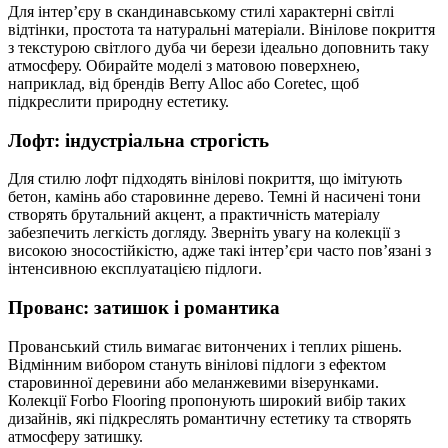
Для інтер’єру в скандинавському стилі характерні світлі
відтінки, простота та натуральні матеріали. Вінілове покриття
з текстурою світлого дуба чи берези ідеально доповнить таку
атмосферу. Обирайте моделі з матовою поверхнею,
наприклад, від брендів Berry Alloc або Coretec, щоб
підкреслити природну естетику.
Лофт: індустріальна строгість
Для стилю лофт підходять вінілові покриття, що імітують
бетон, камінь або старовинне дерево. Темні й насичені тони
створять брутальний акцент, а практичність матеріалу
забезпечить легкість догляду. Зверніть увагу на колекції з
високою зносостійкістю, адже такі інтер’єри часто пов’язані з
інтенсивною експлуатацією підлоги.
Прованс: затишок і романтика
Прованський стиль вимагає витончених і теплих рішень.
Відмінним вибором стануть вінілові підлоги з ефектом
старовинної деревини або меланжевими візерунками.
Колекції Forbo Flooring пропонують широкий вибір таких
дизайнів, які підкреслять романтичну естетику та створять
атмосферу затишку.