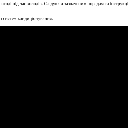
агоді під час холодів. Слідуючи зазначеним порадам та інструк
 з систем кондиціонування.