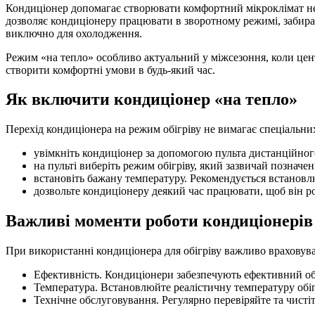
Кондиціонер допомагає створювати комфортний мікроклімат не т
дозволяє кондиціонеру працювати в зворотному режимі, забираю
виключно для охолодження.
Режим «на тепло» особливо актуальний у міжсезоння, коли цен
створити комфортні умови в будь-який час.
Як включити кондиціонер «на тепло»
Перехід кондиціонера на режим обігріву не вимагає спеціальни
увімкніть кондиціонер за допомогою пульта дистанційног
на пульті виберіть режим обігріву, який зазвичай познач
встановіть бажану температуру. Рекомендується встановл
дозвольте кондиціонеру деякий час працювати, щоб він р
Важливі моменти роботи кондиціонерів 
При використанні кондиціонера для обігріву важливо враховуват
Ефективність. Кондиціонери забезпечують ефективний обі
Температура. Встановлюйте реалістичну температуру обігр
Технічне обслуговування. Регулярно перевіряйте та чисті