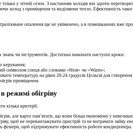
ільки у літній сезон. З настанням холодів він здатен перетвори
чи холод з приміщення та виділяючи тепло. Ефективність такого 
тралізоване опалення ще не увімкнено, а в помешканнях вже про
х знань чи інструментів. Достатньо виконати наступні кроки:
о керування;
ений символом сонця або словами «Heat» чи «Warm»;
ювати температуру на рівні 20-24 градусів Цельсія для створенн
озігрів приміщення.
в режимі обігріву
и кілька критерії:
грів, але варто пам’ятати, що вони більш економічні у невелик
іву, щоб не перевантажувати пристрій та не витрачати зайву ен
ть фільтри, щоб підтримувати ефективність роботи кондиціонера.