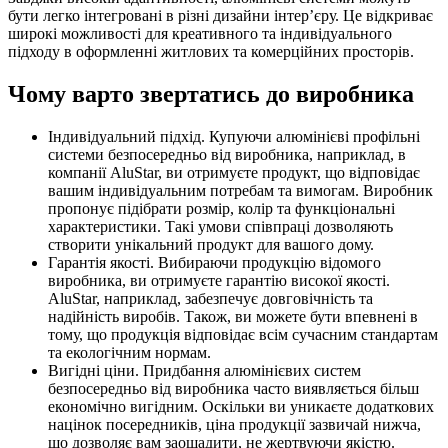
бути легко інтегровані в різні дизайни інтер’єру. Це відкриває
широкі можливості для креативного та індивідуального
підходу в оформленні житлових та комерційних просторів.
Чому варто звертатись до виробника
Індивідуальний підхід. Купуючи алюмінієві профільні
системи безпосередньо від виробника, наприклад, в
компанії AluStar, ви отримуєте продукт, що відповідає
вашим індивідуальним потребам та вимогам. Виробник
пропонує підібрати розмір, колір та функціональні
характеристики. Такі умови співпраці дозволяють
створити унікальний продукт для вашого дому.
Гарантія якості. Вибираючи продукцію відомого
виробника, ви отримуєте гарантію високої якості.
AluStar, наприклад, забезпечує довговічність та
надійність виробів. Також, ви можете бути впевнені в
тому, що продукція відповідає всім сучасним стандартам
та екологічним нормам.
Вигідні ціни. Придбання алюмінієвих систем
безпосередньо від виробника часто виявляється більш
економічно вигідним. Оскільки ви уникаєте додаткових
націнок посередників, ціна продукції зазвичай нижча,
що дозволяє вам заощадити, не жертвуючи якістю.