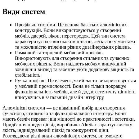
Види систем
Профільні системи. Це основа багатьох алюмінієвих
конструкцій. Вони використовуються у створенні
меблів, дверей, вікон, перегородок. Цей тип систем
характеризується високою міцністю, легкістю у монтажі
та можливістю втілення різних дизайнерських рішень.
Рамковий та торцевий меблевий профіль.
Використовують для створення стильних та сучасних
меблевих рішень. Вони надають меблям вишуканий
зовнішній вигляд та забезпечують додаткову міцність та
стабільність.
Ручка профіль. Це елемент, який часто використовується
у меблевій промисловості. Вона не тільки покращує
функціональність меблів, але й додає естетичну цінність,
вписуючись в загальний дизайн інтер’єру.
Алюмінієві системи — це відмінний вибір для створення
сучасного, стильного та функціонального інтер’єру. Вони
мають безліч переваг: від міцності до практичності і естетики.
Придбання продукції від виробника AluStar гарантує високу
якість, індивідуальний підхід та конкурентні ціни.
Розглядаючи різні види алюмінієвих систем, ви зможете