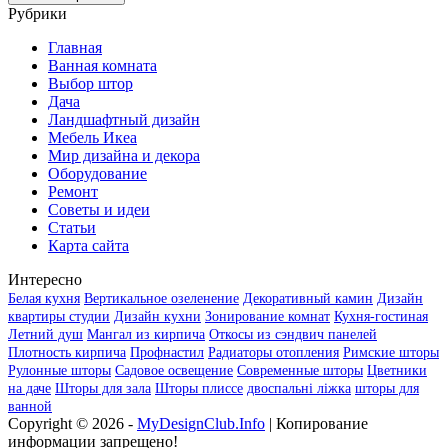
Рубрики
Главная
Ванная комната
Выбор штор
Дача
Ландшафтный дизайн
Мебель Икеа
Мир дизайна и декора
Оборудование
Ремонт
Советы и идеи
Статьи
Карта сайта
Интересно
Белая кухня
Вертикальное озеленение
Декоративный камин
Дизайн
квартиры студии
Дизайн кухни
Зонирование комнат
Кухня-гостиная
Летний душ
Мангал из кирпича
Откосы из сэндвич панелей
Плотность кирпича
Профнастил
Радиаторы отопления
Римские шторы
Рулонные шторы
Садовое освещение
Современные шторы
Цветники
на даче
Шторы для зала
Шторы плиссе
двоспальні ліжка
шторы для
ванной
Copyright © 2026 -
MyDesignClub.Info
| Копирование
информации запрещено!