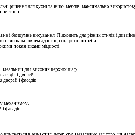
ьні рішення для кухні та іншої меблів, максимально використов
користанні.
вне і безшумне висування. Підходить для різних стилів і дизайн
 і високим рівнем адаптації під різні потреби.
окими показниками міцності.
, ідеальний для високих верхніх шаф.
асадів і дверей.
 дверей і фасадів.
им механізмом.
 і фасадів.
 вписується в різні стилі інтер’єру. Незалежно від того, чи над