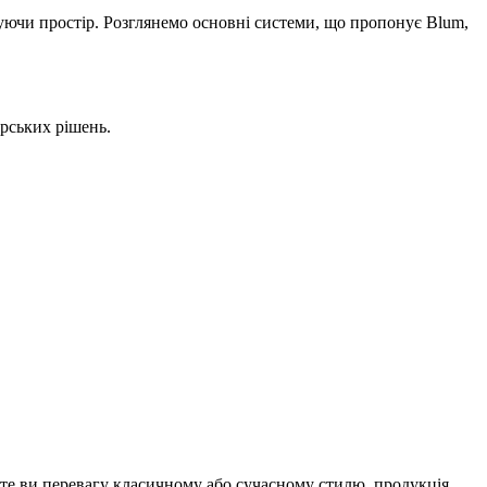
уючи простір. Розглянемо основні системи, що пропонує Blum,
ерських рішень.
аєте ви перевагу класичному або сучасному стилю, продукція