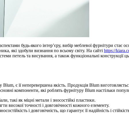
 аспектами будь-якого інтер’єру, вибір меблевої фурнітури стає 
ника, які здобули визнання по всьому світу. На сайті
https://kiara.
истеми петель та висування, а також функціональні конструкції 
Blum, є її неперевершена якість. Продукція Blum виготовляється
ь основні компоненти, які роблять фурнітуру Blum настільки попу
ли, такі як міцні метали і зносостійкі пластики.
гти високої точності і довговічності кожного елементу.
носостійкість і довговічність, що гарантує її надійність і стійкі