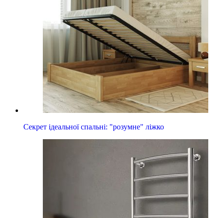
Секрет ідеальної спальні: "розумне" ліжко