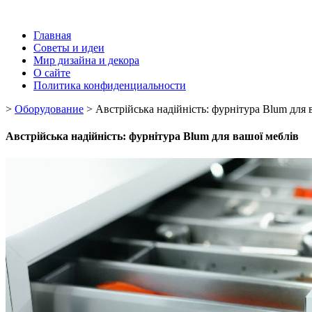
Главная
Советы и идеи
Мир дизайна и декора
О сайте
Политика конфиденциальности
>
Оборудование
>
Австрійська надійність: фурнітура Blum для 
Австрійська надійність: фурнітура Blum для вашої меблів