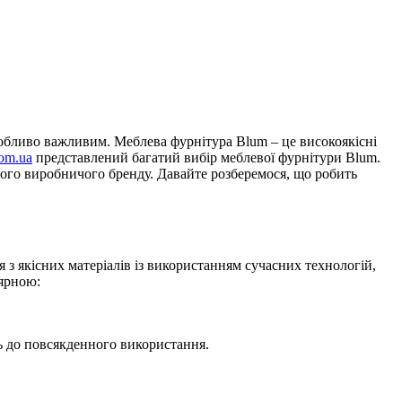
особливо важливим. Меблева фурнітура Blum – це високоякісні
com.ua
представлений багатий вибір меблевої фурнітури Blum.
цього виробничого бренду. Давайте розберемося, що робить
 з якісних матеріалів із використанням сучасних технологій,
лярною:
сть до повсякденного використання.