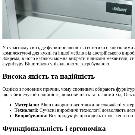
У сучасному світі, де функціональність і естетика є ключовими
комплектуючі для кухні та іншої меблів від австрійського вироб
Зокрема, в його каталозі можна вибрати підйомні механізми, с
фурнітуру Blum такою унікальною та затребуваною.
Висока якість та надійність
Однією з головних причин, чому споживачі обирають фурнітуру 
що забезпечує їй надійність, довговічність та плавний хід. Ос
Матеріали:
Blum використовує тільки високоякісні матеріа
Технології:
Сучасні виробничі технології дозволяють дося
Випробування:
Вся продукція проходить строгі тести на з
Функціональність і ергономіка