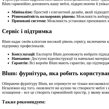
Blum гармонійно доповнить вашу меблі, підкреслюючи її унікаль
Мінімалізм:
Простий і елегантний дизайн, який підходить
Різноманітність кольорових рішень:
Можливість вибору 
Приховані системи:
Можливість установки прихованих ме
Сервіс і підтримка
Blum надає своїм клієнтам високий рівень сервісу, включаючи к
підтримку професіоналів.
Консультації:
Експерти Blum допоможуть вибрати підходящ
Навчання:
Доступні відеоінструкції та навчальні матері
Гарантія:
Всі вироби Blum мають гарантію, що підтверджує
Blum: фурнітура, яка робить користув
Обираючи фурнітуру Blum, ви отримуєте не тільки високоякісні
Незалежно від того, оновлюєте ви кухню чи створюєте меблі з 
оснащення – все це створить гармонійний простір, у якому коже
Также рекомендуем: