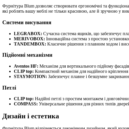
Фурнітура Blum дозволяє створювати ергономічні та функціонал
які роблять вашу меблі не тільки красивою, але й зручною у ви
Системи висування
LEGRABOX:
Сучасна система ящиків, що забезпечує пла
MERIVOBOX:
Інноваційна система з простою установкою
TANDEMBOX:
Класичне рішення з плавним ходом і вис
Підйомні механізми
Aventos HF:
Механізм для вертикального підйому фасадів
CLIP top:
Компактний механізм для надійного кріплення ф
STAYMOTION:
Забезпечує плавне і безшумне закривання
Петлі
CLIP top:
Надійні петлі з простим монтажем і довговічн
COMPASS:
Універсальне рішення для різних типів дверей
Дизайн і естетика
Фурнітура Blum відрізняється лаконічним дизайном, який чудово