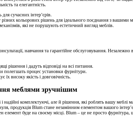
ність та елегантність.
 для сучасних інтер’єрів.
різних кольорових рішень для ідеального поєднання з вашими 
ханізмів, які не порушують естетичний вигляд меблів.
онсультації, навчання та гарантійне обслуговування. Незалежно 
і рішення і дадуть відповіді на всі питання.
али полегшать процес установки фурнітури.
 їх високу якість і довговічність.
ання меблями зручнішим
 і надійні комплектуючі, але й рішення, які роблять вашу меблі
нуля, продукція Blum стане незамінним елементом вашого інтер’є
н елемент буде на своєму місці. Blum – це не просто фурнітура, 